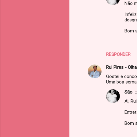
Não m
Infeli
desgr
Bom s
RESPONDER
Rui Pires - Olh
Gostei e conco
Uma boa sema
São
2
Ai, R
Entret
Bom s