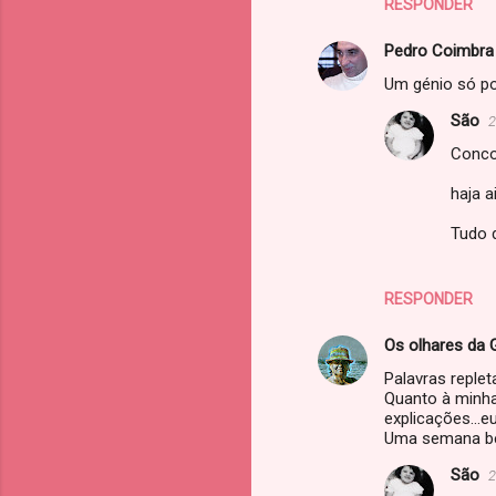
RESPONDER
o
s
Pedro Coimbra
Um génio só po
São
2
Conco
haja 
Tudo 
RESPONDER
Os olhares da 
Palavras replet
Quanto à minha 
explicações...e
Uma semana be
São
2