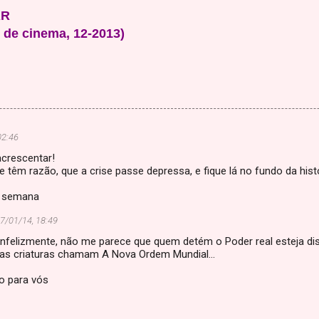
AR
 de cinema, 12-2013)
02:46
 acrescentar!
le têm razão, que a crise passe depressa, e fique lá no fundo da hist
a semana
7/01/14, 18:49
infelizmente, não me parece que quem detém o Poder real esteja dis
 as criaturas chamam A Nova Ordem Mundial...
o para vós