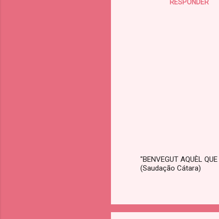
RESPONDER
"BENVEGUT AQUÈL QUE
(Saudação Cátara)
E
n
v
i
a
r