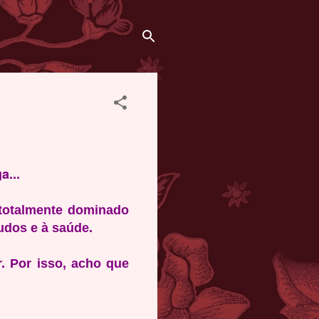
a...
 totalmente dominado
udos e à saúde.
. Por isso, acho que