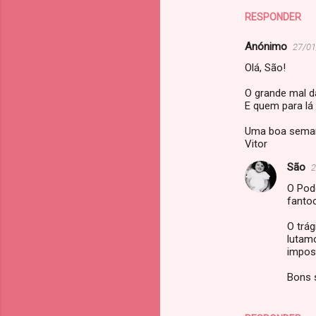
RESPONDER
Anónimo
27/01
Olá, São!
O grande mal d
E quem para lá 
Uma boa seman
Vitor
São
2
O Pod
fanto
O trá
lutam
impos
Bons 