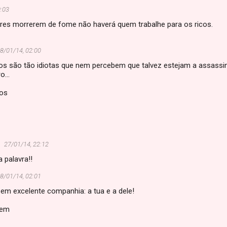
0:03
es morrerem de fome não haverá quem trabalhe para os ricos.
8/01/14, 02:00
cos são tão idiotas que nem percebem que talvez estejam a assassin
o...
os
27/01/14, 22:12
 palavra!!
8/01/14, 02:01
em excelente companhia: a tua e a dele!
bem