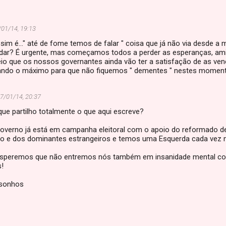
/01/14, 19:13
sim é..." até de fome temos de falar " coisa que já não via desde a m
udar? É urgente, mas começamos todos a perder as esperanças, a
reio que os nossos governantes ainda vão ter a satisfação de as ven
tando o máximo para que não fiquemos " dementes " nestes moment
7/01/14, 20:37
ue partilho totalmente o que aqui escreve?
governo já está em campanha eleitoral com o apoio do reformado de
do e dos dominantes estrangeiros e temos uma Esquerda cada vez mai
esperemos que não entremos nós também em insanidade mental co
s!
sonhos