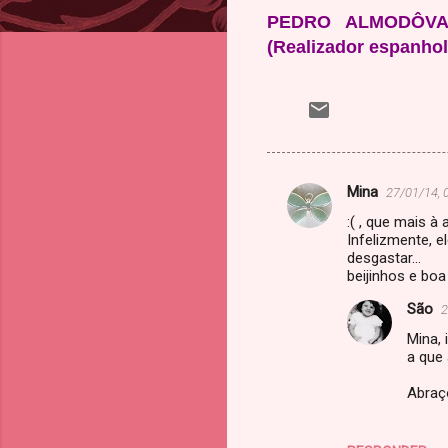
PEDRO ALMODÔV
(Realizador espanhol
Mina
27/01/14, 
C
:( , que mais à
o
Infelizmente, e
m
desgastar...
beijinhos e bo
e
São
2
n
Mina, 
t
a que
á
Abraç
r
i