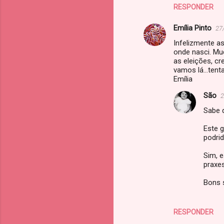
RESPONDER
Emília Pinto
27
Infelizmente as
onde nasci. M
as eleições, c
vamos lá...ten
Emília
São
2
Sabe q
Este 
podri
Sim, 
praxe
Bons 
RESPONDER