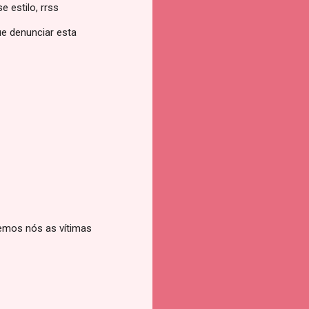
 estilo, rrss
ue denunciar esta
semos nós as vítimas