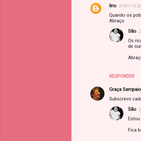
lino
27/01/14, 2
Quando os pobr
Abraço
São
2
Os ri
de our
Abraç
RESPONDER
Graça Sampaio
Subscrevo cada
São
2
Estou 
Fica 