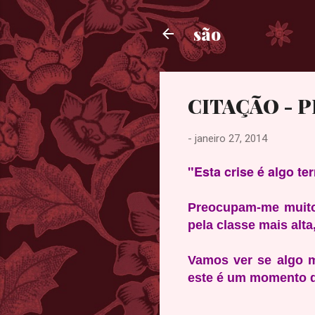
são
CITAÇÃO -
-
janeiro 27, 2014
"Esta crise é algo te
Preocupam-me muito 
pela classe mais alt
Vamos ver se algo m
este é um momento de