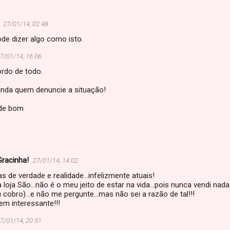
27/01/14, 02:48
de dizer algo como isto.
7/01/14, 16:06
rdo de todo.
ainda quem denuncie a situação!
de bom
Gracinha!
27/01/14, 14:02
as de verdade e realidade...infelizmente atuais!
loja São...não é o meu jeito de estar na vida...pois nunca vendi na
u cobro)...e não me pergunte...mas não sei a razão de tal!!!
m interessante!!!
7/01/14, 20:31