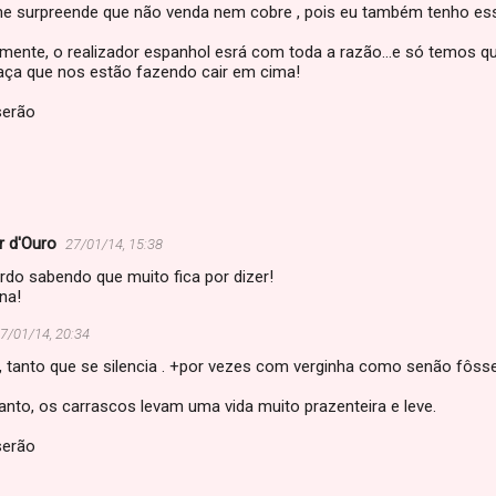
e surpreende que não venda nem cobre , pois eu também tenho esse
zmente, o realizador espanhol esrá com toda a razão...e só temos q
aça que nos estão fazendo cair em cima!
erão
ar d'Ouro
27/01/14, 15:38
rdo sabendo que muito fica por dizer!
na!
7/01/14, 20:34
ui, tanto que se silencia . +por vezes com verginha como senão fôs
anto, os carrascos levam uma vida muito prazenteira e leve.
erão