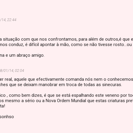
/14, 22:44
a situação com que nos confrontamos, para além de outros,é que ela
nos conduz, é difícil apontar à mão, como se não tivesse rosto...ou 
a e um abraço amigo.
8/01/14, 02:04
er real, aquele que efectivamente comanda nós nem o conhecemo
ches que se deixam manobrar em troca de todas as sinecuras.
gico , como bem dizes, é que se está espalhando este veneno por 
os mesmo a sério ou a Nova Ordem Mundial que estas criaturas p
ta!
sonhso