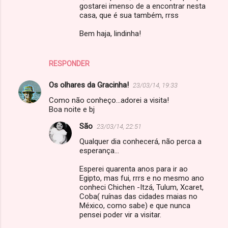
gostarei imenso de a encontrar nesta
casa, que é sua também, rrss
Bem haja, lindinha!
RESPONDER
Os olhares da Gracinha!
23/03/14, 19:33
Como não conheço...adorei a visita!
Boa noite e bj
São
23/03/14, 22:51
Qualquer dia conhecerá, não perca a
esperança...
Esperei quarenta anos para ir ao
Egipto, mas fui, rrrs e no mesmo ano
conheci Chichen -Itzá, Tulum, Xcaret,
Coba( ruínas das cidades maias no
México, como sabe) e que nunca
pensei poder vir a visitar.