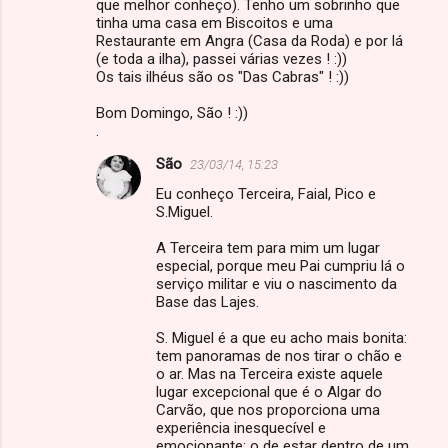
que melhor conheço). Tenho um sobrinho que
tinha uma casa em Biscoitos e uma
Restaurante em Angra (Casa da Roda) e por lá
(e toda a ilha), passei várias vezes ! :))
Os tais ilhéus são os "Das Cabras" ! :))
Bom Domingo, São ! :))
.
São
23/03/14, 15:23
Eu conheço Terceira, Faial, Pico e
S.Miguel.
A Terceira tem para mim um lugar
especial, porque meu Pai cumpriu lá o
serviço militar e viu o nascimento da
Base das Lajes.
S. Miguel é a que eu acho mais bonita:
tem panoramas de nos tirar o chão e
o ar. Mas na Terceira existe aquele
lugar excepcional que é o Algar do
Carvão, que nos proporciona uma
experiência inesquecível e
emocionante: o de estar dentro de um