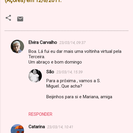
(Açores) em 12/8/2011.
Elvira Carvalho
23/03/14, 09:37
C
Boa. Lá fui eu dar mais uma voltinha virtual pela
o
Terceira.
m
Um abraço e bom domingo
e
São
23/03/14, 15:39
n
Para a próxima , vamos a S.
Miguel...Que acha?
t
á
Beijinhos para si e Mariana, amiga
r
i
RESPONDER
o
Catarina
23/03/14, 10:41
s