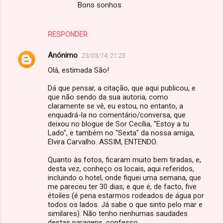
Bons sonhos
RESPONDER
Anónimo
23/03/14, 21:25
Olá, estimada São!
Dá que pensar, a citação, que aqui publicou, e
que não sendo da sua autoria, como
claramente se vê, eu estou, no entanto, a
enquadrá-la no comentário/conversa, que
deixou no blogue de Sor Cecília, "Estoy a tu
Lado", e também no "Sexta" da nossa amiga,
Elvira Carvalho. ASSIM, ENTENDO.
Quanto às fotos, ficaram muito bem tiradas, e,
desta vez, conheço os locais, aqui referidos,
incluindo o hotel, onde fiquei uma semana, que
me pareceu ter 30 dias, e que é, de facto, five
étoiles (é pena estarmos rodeados de água por
todos os lados. Já sabe o que sinto pelo mar e
similares). Não tenho nenhumas saudades
destas paragens, confesso.