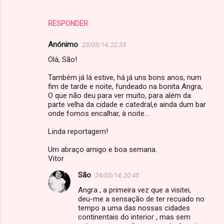
RESPONDER
Anónimo
23/03/14, 22:33
Olá, São!
Também já lá estive, há já uns bons anos, num
fim de tarde e noite, fundeado na bonita Angra,
O que não deu para ver muito, para além da
parte velha da cidade e catedral,e ainda dum bar
onde fomos encalhar, à noite...
Linda reportagem!
Um abraço amigo e boa semana.
Vitor
São
24/03/14, 20:45
Angra , a primeira vez que a visitei,
deu-me a sensação de ter recuado no
tempo a uma das nossas cidades
continentais do interior , mas sem