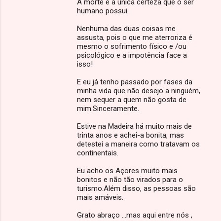
A morte é a única certeza que o ser
humano possui.
Nenhuma das duas coisas me
assusta, pois o que me aterroriza é
mesmo o sofrimento físico e /ou
psicológico e a impotência face a
isso!
E eu já tenho passado por fases da
minha vida que não desejo a ninguém,
nem sequer a quem não gosta de
mim.Sinceramente.
Estive na Madeira há muito mais de
trinta anos e achei-a bonita, mas
detestei a maneira como tratavam os
continentais.
Eu acho os Açores muito mais
bonitos e não tão virados para o
turismo.Além disso, as pessoas são
mais amáveis.
Grato abraço ...mas aqui entre nós ,