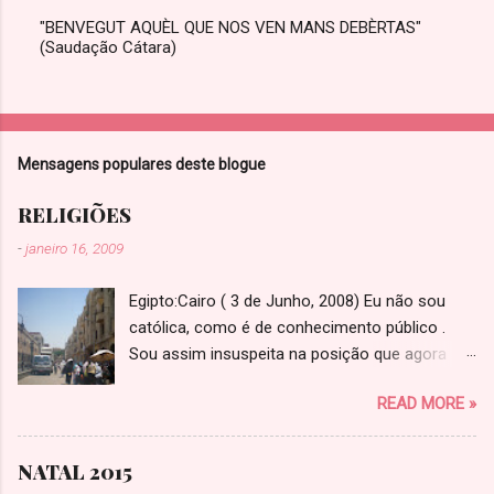
"BENVEGUT AQUÈL QUE NOS VEN MANS DEBÈRTAS"
(Saudação Cátara)
E
n
v
i
a
r
Mensagens populares deste blogue
u
m
c
RELIGIÕES
o
m
-
janeiro 16, 2009
e
n
Egipto:Cairo ( 3 de Junho, 2008) Eu não sou
t
á
católica, como é de conhecimento público .
r
Sou assim insuspeita na posição que agora
i
tomo em defesa do cardeal patriarca de
o
READ MORE »
Lisboa, José Policarpo, quando alerta para o
casamento de uma não-muçulmana com um
muçulmano. Considero que fez muito bem em
NATAL 2015
alertar as jovens para o risco que correm neste