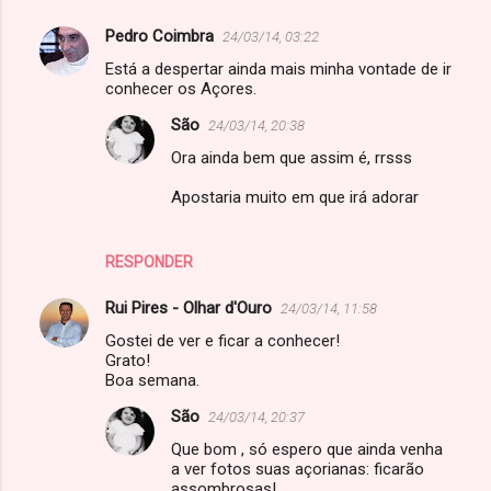
Pedro Coimbra
24/03/14, 03:22
Está a despertar ainda mais minha vontade de ir
conhecer os Açores.
São
24/03/14, 20:38
Ora ainda bem que assim é, rrsss
Apostaria muito em que irá adorar
RESPONDER
Rui Pires - Olhar d'Ouro
24/03/14, 11:58
Gostei de ver e ficar a conhecer!
Grato!
Boa semana.
São
24/03/14, 20:37
Que bom , só espero que ainda venha
a ver fotos suas açorianas: ficarão
assombrosas!