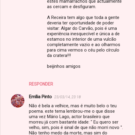
estes mamarrachos que actualmente
as cercam e desfiguram.
A Receira tem algo que toda a gente
deveria ter oportunidade de poder
visitar: Algar do Carvão, pois é uma
experiência inesquecível e única a de
estamos no interior de uma vulcão
completamente vazio e ao olharmos
para cima vermos o céu pelo círculo
da cratera!!!
beijinhos amigos
RESPONDER
Emília Pinto
23/03/14, 23:18
Não é bela a velhice, mas é muito belo o teu
poema. este tema lembrou-me o que disse
uma vez Mário Lago, actor brasileiro que
morreu já com bastante idade: " Eu quero ser
velho, sim, pois é sinal de que não morri novo ".
Não tenho medo da morte, mas sim do