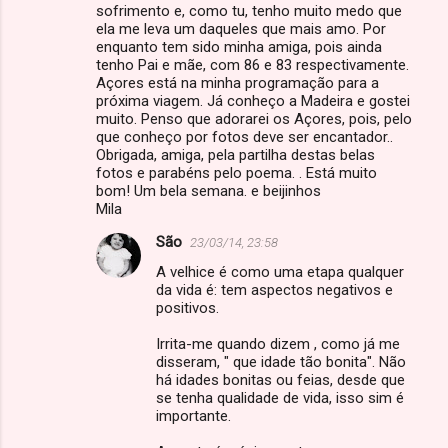
sofrimento e, como tu, tenho muito medo que
ela me leva um daqueles que mais amo. Por
enquanto tem sido minha amiga, pois ainda
tenho Pai e mãe, com 86 e 83 respectivamente.
Açores está na minha programação para a
próxima viagem. Já conheço a Madeira e gostei
muito. Penso que adorarei os Açores, pois, pelo
que conheço por fotos deve ser encantador..
Obrigada, amiga, pela partilha destas belas
fotos e parabéns pelo poema. . Está muito
bom! Um bela semana. e beijinhos
Mila
São
23/03/14, 23:58
A velhice é como uma etapa qualquer
da vida é: tem aspectos negativos e
positivos.
Irrita-me quando dizem , como já me
disseram, " que idade tão bonita". Não
há idades bonitas ou feias, desde que
se tenha qualidade de vida, isso sim é
importante.