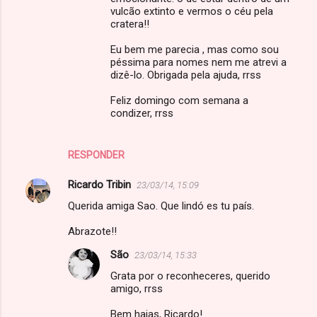
vulcão extinto e vermos o céu pela
cratera!!
Eu bem me parecia , mas como sou
péssima para nomes nem me atrevi a
dizê-lo. Obrigada pela ajuda, rrss
Feliz domingo com semana a
condizer, rrss
RESPONDER
Ricardo Tribin
23/03/14, 15:09
Querida amiga Sao. Que lindó es tu país.
Abrazote!!
São
23/03/14, 15:33
Grata por o reconheceres, querido
amigo, rrss
Bem hajas, Ricardo!