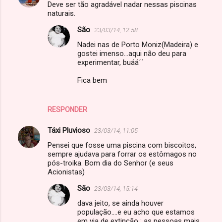
Deve ser tão agradável nadar nessas piscinas
naturais.
São
23/03/14, 12:58
Nadei nas de Porto Moniz(Madeira) e
gostei imenso...aqui não deu para
experimentar, buáá´´
Fica bem
RESPONDER
Táxi Pluvioso
23/03/14, 11:05
Pensei que fosse uma piscina com biscoitos,
sempre ajudava para forrar os estômagos no
pós-troika. Bom dia do Senhor (e seus
Acionistas)
São
23/03/14, 15:14
dava jeito, se ainda houver
população....e eu acho que estamos
em via de extinção : as pessoas mais