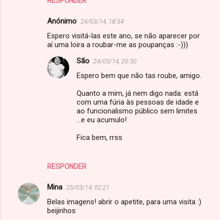
RESPONDER
Anónimo
24/03/14, 18:34
Espero visitá-las este ano, se não aparecer por
aí uma loira a roubar-me as poupanças :-)))
São
24/03/14, 20:30
Espero bem que não tas roube, amigo.
Quanto a mim, já nem digo nada: está
com uma fúria às pessoas de idade e
ao funcionalismo público sem limites
...e eu acumulo!
Fica bem, rrss
RESPONDER
Mina
25/03/14, 02:21
Belas imagens! abrir o apetite, para uma visita :)
beijinhos