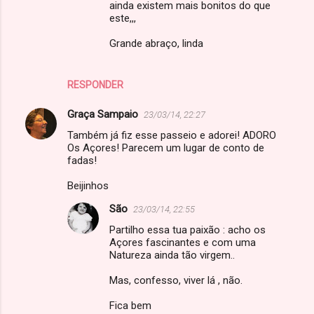
ainda existem mais bonitos do que
este,,,
Grande abraço, linda
RESPONDER
Graça Sampaio
23/03/14, 22:27
Também já fiz esse passeio e adorei! ADORO
Os Açores! Parecem um lugar de conto de
fadas!
Beijinhos
São
23/03/14, 22:55
Partilho essa tua paixão : acho os
Açores fascinantes e com uma
Natureza ainda tão virgem..
Mas, confesso, viver lá , não.
Fica bem