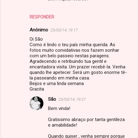
RESPONDER
Anónimo
23/03/14, 19:17
Oi São
Como é lindo o teu país minha querida. As
fotos muito convidativas nos fazem sonhar
com um belo passeio nestas paragens.
Agradecendo e retribuindo tua gentil e
encantadora visita. Um prazer recebê-la. Venha
quando lhe apetecer. Será um gosto enorme tê-
la passeando em minha casa.
Beijos e uma linda semana
Gracita
São
23/03/14, 19:27
Bem vinda!
Gratissimo abraço por tanta gentileza
e amabilidade!
Quando quiser , venha sempre porque